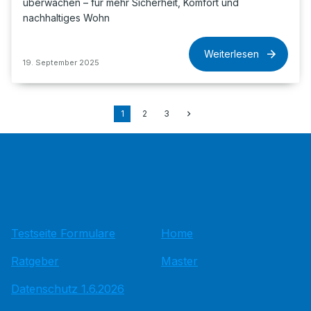
überwachen – für mehr Sicherheit, Komfort und
nachhaltiges Wohn
Weiterlesen
19. September 2025
1
2
3
Testseite Formulare
Home
Ratgeber
Master
Datenschutz 1.6.2026