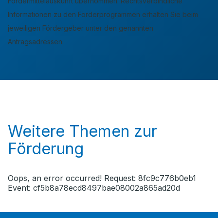
Fördermittelauskunft übernommen. Rechtsverbindliche
Informationen zu den Förderprogrammen erhalten Sie beim
jeweiligen Fördergeber unter den genannten
Antragsadressen.
Weitere Themen zur
Förderung
Oops, an error occurred! Request: 8fc9c776b0eb1
Event: cf5b8a78ecd8497bae08002a865ad20d