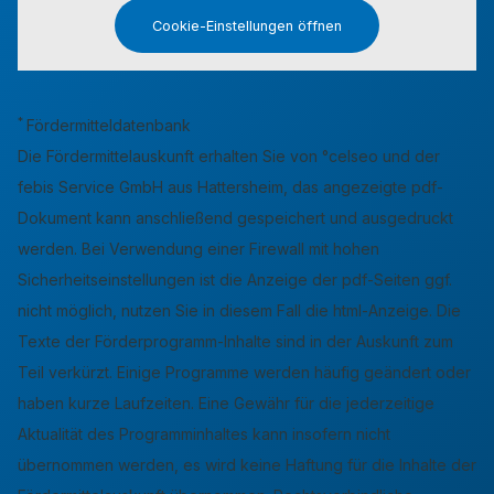
Cookie-Einstellungen öffnen
*
Fördermitteldatenbank
Die Fördermittelauskunft erhalten Sie von °celseo und der
febis Service GmbH aus Hattersheim, das angezeigte pdf-
Dokument kann anschließend gespeichert und ausgedruckt
werden. Bei Verwendung einer Firewall mit hohen
Sicherheitseinstellungen ist die Anzeige der pdf-Seiten ggf.
nicht möglich, nutzen Sie in diesem Fall die html-Anzeige. Die
Texte der Förderprogramm-Inhalte sind in der Auskunft zum
Teil verkürzt. Einige Programme werden häufig geändert oder
haben kurze Laufzeiten. Eine Gewähr für die jederzeitige
Aktualität des Programminhaltes kann insofern nicht
übernommen werden, es wird keine Haftung für die Inhalte der