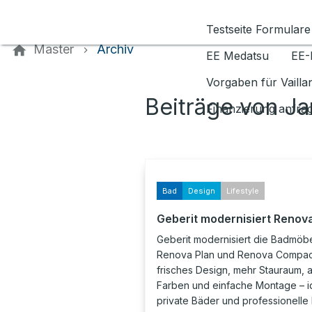
Kontaktieren Sie uns
Testseite Formulare
Master
Archiv
EE Medatsu
EE-
Vorgaben für Vaill
Beiträge von J
Finanzierung anfra
Bad
Design
Lifestyle
Geberit modernisiert Renov
Geberit modernisiert die Badmöb
Renova Plan und Renova Compac
frisches Design, mehr Stauraum, a
Farben und einfache Montage – id
private Bäder und professionelle 