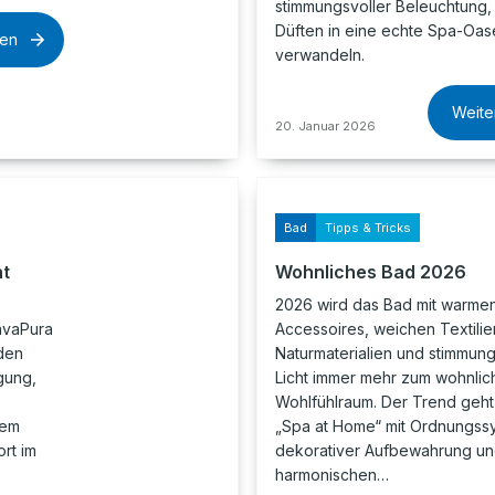
stimmungsvoller Beleuchtung,
Düften in eine echte Spa-Oas
sen
verwandeln.
Weite
20. Januar 2026
Bad
Tipps & Tricks
nt
Wohnliches Bad 2026
2026 wird das Bad mit warme
avaPura
Accessoires, weichen Textilie
den
Naturmaterialien und stimmun
gung,
Licht immer mehr zum wohnlic
Wohlfühlraum. Der Trend geht
nem
„Spa at Home“ mit Ordnungss
rt im
dekorativer Aufbewahrung u
harmonischen…