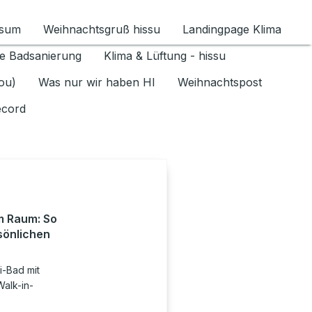
ssum
Weihnachtsgruß hissu
Landingpage Klima
ür Datenschutz 1.6.2026 umschalten
e Badsanierung
Klima & Lüftung - hissu
jou)
Was nur wir haben HI
Weihnachtspost
ecord
m Raum: So
rsönlichen
i-Bad mit
alk-in-