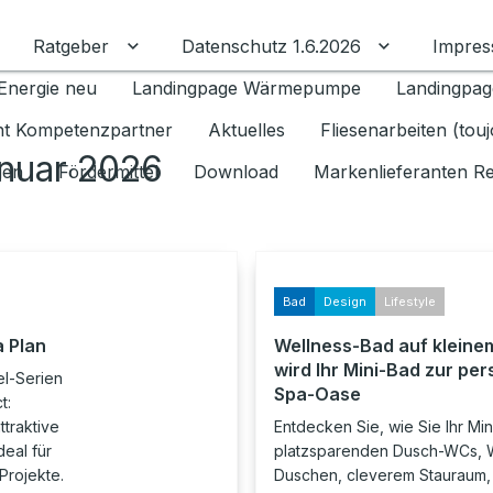
Ratgeber
Datenschutz 1.6.2026
Impre
Untermenü für Ratgeber umschalten
Untermenü f
Energie neu
Landingpage Wärmepumpe
Landingpag
ant Kompetenzpartner
Aktuelles
Fliesenarbeiten (tou
anuar 2026
gen
Fördermittel
Download
Markenlieferanten R
Bad
Design
Lifestyle
a Plan
Wellness-Bad auf kleine
wird Ihr Mini-Bad zur pe
el-Serien
Spa-Oase
t:
ttraktive
Entdecken Sie, wie Sie Ihr Min
eal für
platzsparenden Dusch-WCs, W
Projekte.
Duschen, cleverem Stauraum,