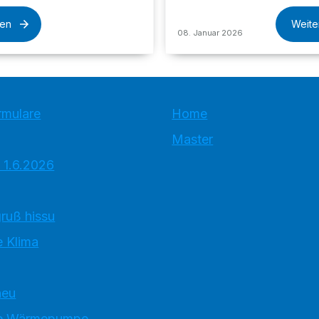
sen
Weite
08. Januar 2026
rmulare
Home
Master
 1.6.2026
ruß hissu
 Klima
neu
e Wärmepumpe