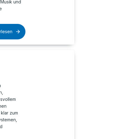
 Musik und
e
rlesen
n
n,
gsvollem
hen
 klar zum
ystemen,
nd