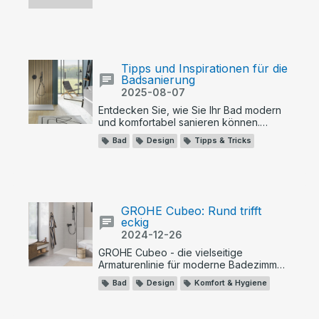
Tipps und Inspirationen für die
Badsanierung
2025-08-07
Entdecken Sie, wie Sie Ihr Bad modern
und komfortabel sanieren können.
Erfahren Sie alles über Planung, Design,
Bad
Design
Tipps & Tricks
innovative Technik und kreative Ideen
für Ihre individuelle Wohlfühloase.
GROHE Cubeo: Rund trifft
eckig
2024-12-26
GROHE Cubeo - die vielseitige
Armaturenlinie für moderne Badezimmer.
Mit ihrem minimalistischen Soft-Square-
Bad
Design
Komfort & Hygiene
Design vereint sie runde und eckige
Formen und passt sich jedem
Badezimmerstil an.