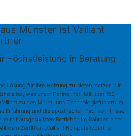
aus Münster ist Vaillant
rtner
für Höchstleistung in Beratung
.
e Lösung für Ihre Heizung zu bieten, setzen wir
 Und alles, was unser Partner hat. Mit über 150
Vaillant zu den Markt- und Technologieführern im
se Erfahrung und die spezifischen Fachkenntnisse
teller mit ausgesuchten Betrieben im Rahmen einer
t dem Zertifikat „Vaillant Kompetenzpartner“