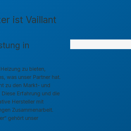
 ist Vaillant
stung in
 Heizung zu bieten,
es, was unser Partner hat.
ant zu den Markt- und
 Diese Erfahrung und die
tive Hersteller mit
engen Zusammenarbeit.
er“ gehört unser