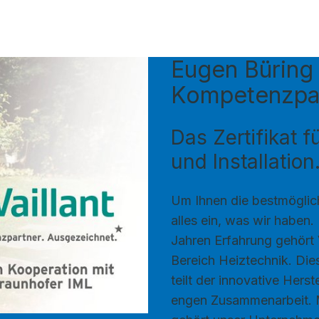
Eugen Büring 
Kompetenzpa
Das Zertifikat 
und Installation
Um Ihnen die bestmöglich
alles ein, was wir haben.
Jahren Erfahrung gehört 
Bereich Heiztechnik. Die
teilt der innovative Hers
engen Zusammenarbeit. Mi