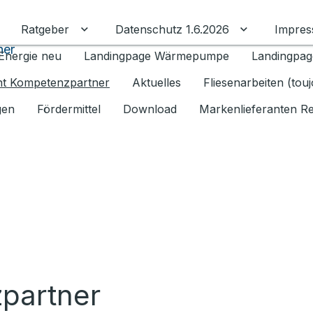
Ratgeber
Datenschutz 1.6.2026
Impre
Untermenü für Ratgeber umschalten
Untermenü f
ner
Energie neu
Landingpage Wärmepumpe
Landingpag
ant Kompetenzpartner
Aktuelles
Fliesenarbeiten (tou
gen
Fördermittel
Download
Markenlieferanten R
zpartner