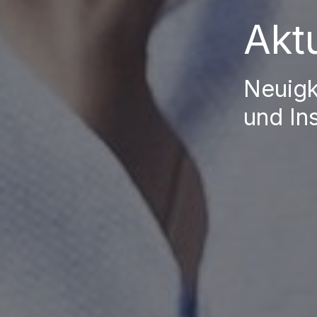
Akt
Neuigk
und Ins