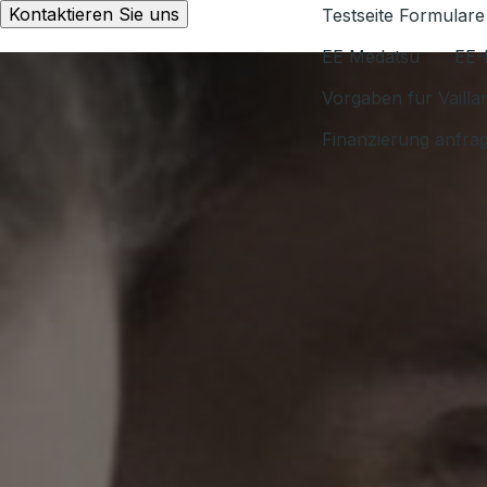
Kontaktieren Sie uns
Testseite Formulare
EE Medatsu
EE-
Vorgaben für Vaill
Finanzierung anfra