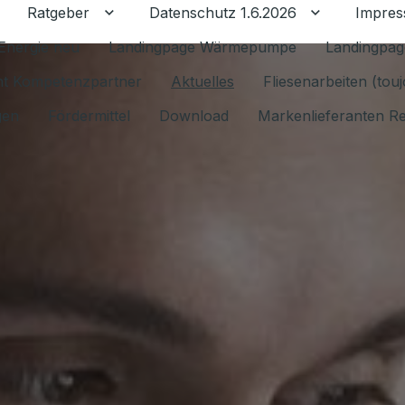
Ratgeber
Datenschutz 1.6.2026
Impre
Untermenü für Ratgeber umschalten
Untermenü f
Energie neu
Landingpage Wärmepumpe
Landingpag
ant Kompetenzpartner
Aktuelles
Fliesenarbeiten (tou
gen
Fördermittel
Download
Markenlieferanten R