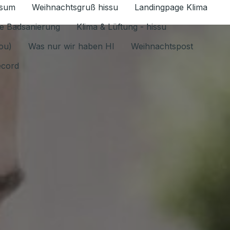
ssum
Weihnachtsgruß hissu
Landingpage Klima
ür Datenschutz 1.6.2026 umschalten
e Badsanierung
Klima & Lüftung - hissu
jou)
Was nur wir haben HI
Weihnachtspost
ecord