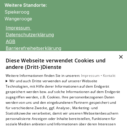
Weitere Standorte:
Spiekeroog
Wangerooge
Impressum
Datenschutzerklärung
AGB
Barrierefreiheitserklärung
×
Diese Webseite verwendet Cookies und
Unsere Bereiche
andere (Dritt-)Dienste
Privatkunden
Gewerbekunden
Weitere Informationen finden Sie in unseren:
Impressum •
Kontakt
Wir und auch Dritte verwenden auf unserer Webseite
Karriere
Technologien, mit Hilfe derer Informationen auf dem Endgerät
Unternehmen
gespeichert werden bzw. auf solche Informationen auf dem Endgerät
Kontakt
zugegriffen werden, z.B. Cookies. Ihre personenbezogenen Daten
werden von uns und den eingebundenen Partnern gespeichert und
für verschiedene Zwecke, ggf. Analyse-, Marketing- und
Statistikzwecke verarbeitet, damit wir unseren Webseitenbesuchern
Um externe HTML-Inhalte anzuzeigen, benötigen
personalisierte Anzeigen oder Inhalte bereitstellen, Funktionen für
wir Ihre Einwilligung.
soziale Medien anbieten und Informationen über deren Interessen