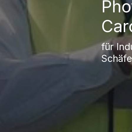
Pho
Caro
für In
Schäfe