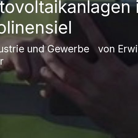
tovoltaikanlagen 
linensiel
dustrie und Gewerbe von Erw
r