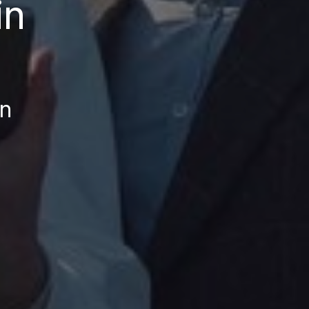
in
in