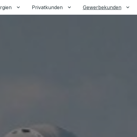
rgien
Privatkunden
Gewerbekunden
Untermenü für Erneuerbare Energien umschalten
Untermenü für Privatkunden
Unt