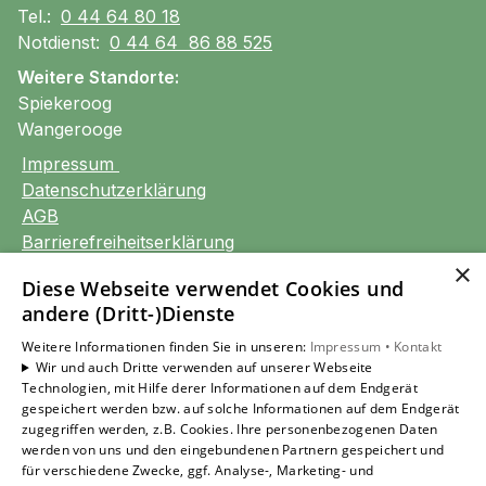
Tel.:
0 44 64 80 18
Notdienst:
0 44 64 86 88 525
Weitere Standorte:
Spiekeroog
Wangerooge
Impressum
Datenschutzerklärung
AGB
Barrierefreiheitserklärung
×
Diese Webseite verwendet Cookies und
Unsere Bereiche
andere (Dritt-)Dienste
Privatkunden
Gewerbekunden
Weitere Informationen finden Sie in unseren:
Impressum •
Kontakt
Wir und auch Dritte verwenden auf unserer Webseite
Karriere
Technologien, mit Hilfe derer Informationen auf dem Endgerät
Unternehmen
gespeichert werden bzw. auf solche Informationen auf dem Endgerät
Kontakt
zugegriffen werden, z.B. Cookies. Ihre personenbezogenen Daten
werden von uns und den eingebundenen Partnern gespeichert und
für verschiedene Zwecke, ggf. Analyse-, Marketing- und