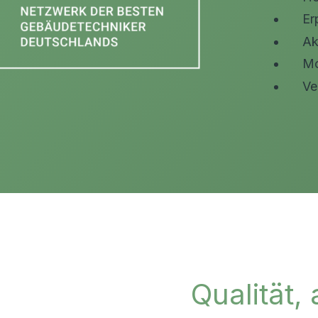
Er
Ak
Mo
Ve
Qualität,