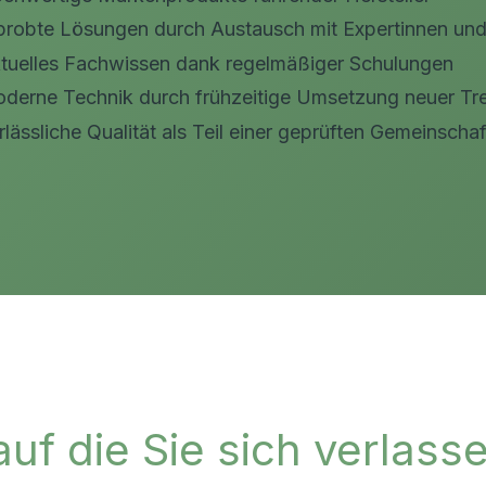
probte Lösungen durch Austausch mit Expertinnen und
tuelles Fachwissen dank regelmäßiger Schulungen
derne Technik durch frühzeitige Umsetzung neuer Tr
rlässliche Qualität als Teil einer geprüften Gemeinschaf
 auf die Sie sich verlas