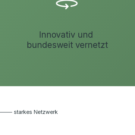
Innovativ und
bundesweit vernetzt
⸻ starkes Netzwerk