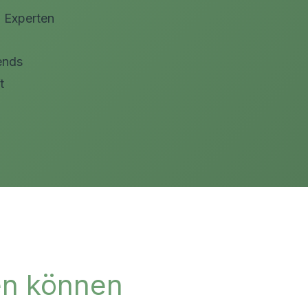
 Experten
ends
t
sen können