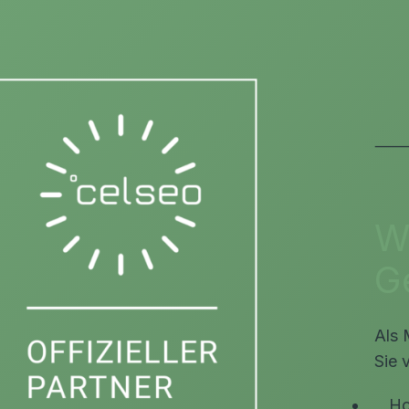
⸻ s
Wi
G
Als 
Sie 
Ho