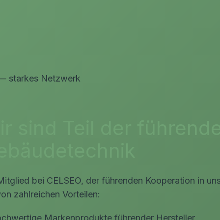
tarkes Netzwerk
r sind Teil der führend
ebäudetechnik
Mitglied bei CELSEO, der führenden Kooperation in unse
von zahlreichen Vorteilen:
chwertige Markenprodukte führender Hersteller