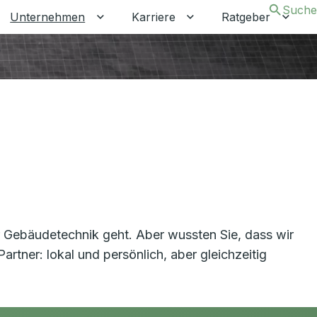
Suche
Unternehmen
Karriere
Ratgeber
 umschalten
ermenü für Gewerbekunden umschalten
Untermenü für Unternehmen umschalt
Untermenü für Karrier
Unter
r Gebäudetechnik geht. Aber wussten Sie, dass wir
tner: lokal und persönlich, aber gleichzeitig