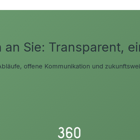
an Sie: Transparent, ei
 Abläufe, offene Kommunikation und zukunftsw