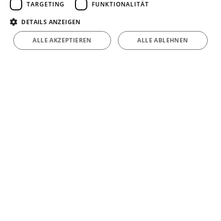
TARGETING
FUNKTIONALITÄT
DETAILS ANZEIGEN
ALLE AKZEPTIEREN
ALLE ABLEHNEN
Alles aus einer Hand: Unsere Verlegesysteme,
Heizungsrohre, Verteilungstechnik und smarte
Temperaturregelung ergänzen sich perfekt –
und das spart Zeit bei Einbau und Montage.
Mehr zur Flächenheizung
Sauberes Trinkwasser
mit dem RAUTITAN Trinkwassersystem