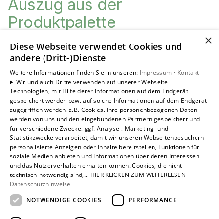
Auszug aus der
Produktpalette
×
Diese Webseite verwendet Cookies und
Flächenheizung
andere (Dritt-)Dienste
Wärme und Wohlbefinden in jedem Raum
Weitere Informationen finden Sie in unseren:
Impressum •
Kontakt
Wir und auch Dritte verwenden auf unserer Webseite
Technologien, mit Hilfe derer Informationen auf dem Endgerät
gespeichert werden bzw. auf solche Informationen auf dem Endgerät
zugegriffen werden, z.B. Cookies. Ihre personenbezogenen Daten
werden von uns und den eingebundenen Partnern gespeichert und
für verschiedene Zwecke, ggf. Analyse-, Marketing- und
Statistikzwecke verarbeitet, damit wir unseren Webseitenbesuchern
personalisierte Anzeigen oder Inhalte bereitstellen, Funktionen für
soziale Medien anbieten und Informationen über deren Interessen
und das Nutzerverhalten erhalten können. Cookies, die nicht
technisch-notwendig sind,... HIER KLICKEN ZUM WEITERLESEN
Datenschutzhinweise
NOTWENDIGE COOKIES
PERFORMANCE