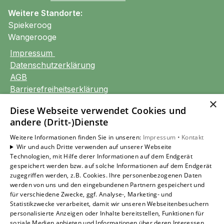
Weitere Standorte:
Spiekeroog
Wangerooge
Impressum
Datenschutzerklärung
AGB
Barrierefreiheitserklärung
×
Diese Webseite verwendet Cookies und
Unsere Bereiche
andere (Dritt-)Dienste
Privatkunden
Gewerbekunden
Weitere Informationen finden Sie in unseren:
Impressum •
Kontakt
Wir und auch Dritte verwenden auf unserer Webseite
Karriere
Technologien, mit Hilfe derer Informationen auf dem Endgerät
Unternehmen
gespeichert werden bzw. auf solche Informationen auf dem Endgerät
Kontakt
zugegriffen werden, z.B. Cookies. Ihre personenbezogenen Daten
werden von uns und den eingebundenen Partnern gespeichert und
für verschiedene Zwecke, ggf. Analyse-, Marketing- und
Statistikzwecke verarbeitet, damit wir unseren Webseitenbesuchern
Um externe HTML-Inhalte anzuzeigen, benötigen
personalisierte Anzeigen oder Inhalte bereitstellen, Funktionen für
wir Ihre Einwilligung.
soziale Medien anbieten und Informationen über deren Interessen