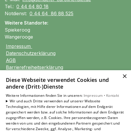
Tel.:
0 44 64 80 18
Notdienst:
0 44 64 86 88 525
Weitere Standorte:
Spiekeroog
Wangerooge
Impressum
Datenschutzerklärung
AGB
Barrierefreiheitserklärung
×
Diese Webseite verwendet Cookies und
Unsere Bereiche
andere (Dritt-)Dienste
Privatkunden
Gewerbekunden
Weitere Informationen finden Sie in unseren:
Impressum •
Kontakt
Wir und auch Dritte verwenden auf unserer Webseite
Karriere
Technologien, mit Hilfe derer Informationen auf dem Endgerät
Unternehmen
gespeichert werden bzw. auf solche Informationen auf dem Endgerät
Kontakt
zugegriffen werden, z.B. Cookies. Ihre personenbezogenen Daten
werden von uns und den eingebundenen Partnern gespeichert und
für verschiedene Zwecke, ggf. Analyse-, Marketing- und