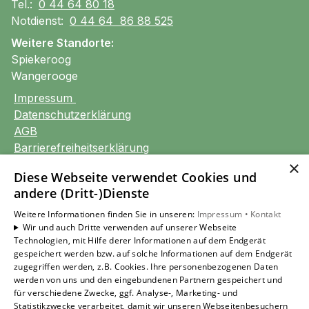
Tel.:
0 44 64 80 18
Notdienst:
0 44 64 86 88 525
Weitere Standorte:
Spiekeroog
Wangerooge
Impressum
Datenschutzerklärung
AGB
Barrierefreiheitserklärung
×
Diese Webseite verwendet Cookies und
Unsere Bereiche
andere (Dritt-)Dienste
Privatkunden
Gewerbekunden
Weitere Informationen finden Sie in unseren:
Impressum •
Kontakt
Wir und auch Dritte verwenden auf unserer Webseite
Karriere
Technologien, mit Hilfe derer Informationen auf dem Endgerät
Unternehmen
gespeichert werden bzw. auf solche Informationen auf dem Endgerät
Kontakt
zugegriffen werden, z.B. Cookies. Ihre personenbezogenen Daten
werden von uns und den eingebundenen Partnern gespeichert und
für verschiedene Zwecke, ggf. Analyse-, Marketing- und
Statistikzwecke verarbeitet, damit wir unseren Webseitenbesuchern
Um externe HTML-Inhalte anzuzeigen, benötigen