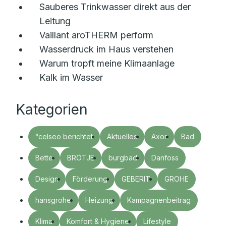
Sauberes Trinkwasser direkt aus der
Leitung
Vaillant aroTHERM perform
Wasserdruck im Haus verstehen
Warum tropft meine Klimaanlage
Kalk im Wasser
Kategorien
°celseo berichtet
Aktuelles
Axor
Bad
Bette
BRÖTJE
burgbad
Danfoss
Design
Förderung
GEBERIT
GROHE
hansgrohe
Heizung
Kampagnenbeitrag
Klima
Komfort & Hygiene
Lifestyle