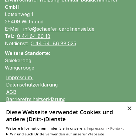
GmbH
Lotsenweg 1
26409 Wittmund
E-Mail:
info@schaefer-carolinensiel.de
Tel.:
0 44 64 80 18
Notdienst:
0 44 64 86 88 525
Weitere Standorte:
Spiekeroog
Wangerooge
Impressum
Datenschutzerklärung
AGB
Barrierefreiheitserklärung
×
Diese Webseite verwendet Cookies und
Unsere Bereiche
andere (Dritt-)Dienste
Privatkunden
Gewerbekunden
Weitere Informationen finden Sie in unseren:
Impressum •
Kontakt
Wir und auch Dritte verwenden auf unserer Webseite
Karriere