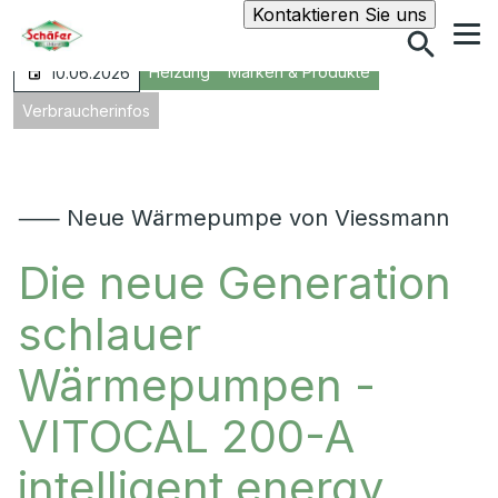
Suche
Kontaktieren Sie uns
Heizung
Marken & Produkte
10.06.2026
Verbraucherinfos
⸺ Neue Wärmepumpe von Viessmann
Die neue Generation
schlauer
Wärmepumpen -
VITOCAL 200-A
intelligent energy