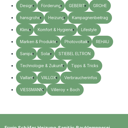
Design
Förderung
GEBERIT
GROHE
hansgrohe
Heizung
Kampagnenbeitrag
Klima
Komfort & Hygiene
Lifestyle
Marken & Produkte
Photovoltaik
REHAU
Sanipa
Solar
STIEBEL ELTRON
Technologie & Zukunft
Tipps & Tricks
Vaillant
VALLOX
Verbraucherinfos
VIESSMANN
Villeroy + Boch
Erwin Schäfer Heizung-Sanitär-Bauklempnerei