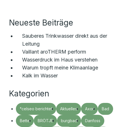
Neueste Beiträge
Sauberes Trinkwasser direkt aus der
Leitung
Vaillant aroTHERM perform
Wasserdruck im Haus verstehen
Warum tropft meine Klimaanlage
Kalk im Wasser
Kategorien
°celseo berichtet
Aktuelles
Axor
Bad
Bette
BRÖTJE
burgbad
Danfoss