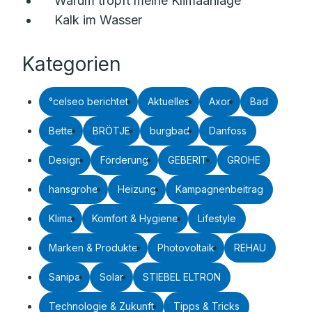
Warum tropft meine Klimaanlage
Kalk im Wasser
Kategorien
°celseo berichtet
Aktuelles
Axor
Bad
Bette
BRÖTJE
burgbad
Danfoss
Design
Förderung
GEBERIT
GROHE
hansgrohe
Heizung
Kampagnenbeitrag
Klima
Komfort & Hygiene
Lifestyle
Marken & Produkte
Photovoltaik
REHAU
Sanipa
Solar
STIEBEL ELTRON
Technologie & Zukunft
Tipps & Tricks