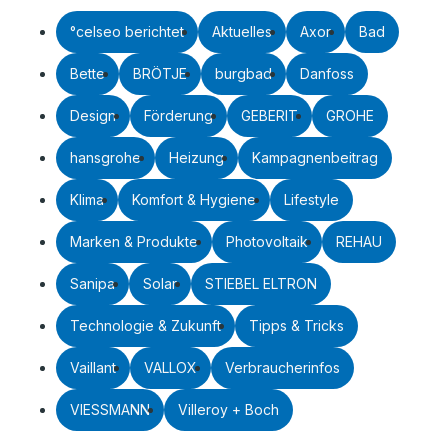
°celseo berichtet
Aktuelles
Axor
Bad
Bette
BRÖTJE
burgbad
Danfoss
Design
Förderung
GEBERIT
GROHE
hansgrohe
Heizung
Kampagnenbeitrag
Klima
Komfort & Hygiene
Lifestyle
Marken & Produkte
Photovoltaik
REHAU
Sanipa
Solar
STIEBEL ELTRON
Technologie & Zukunft
Tipps & Tricks
Vaillant
VALLOX
Verbraucherinfos
VIESSMANN
Villeroy + Boch