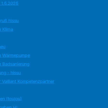
 1.6.2026
ruß hissu
 Klima
neu
e Wärmepumpe
 Badsanierung
ung - hissu
 Vaillant Kompetenzpartner
ten (toujou)
 haben HI