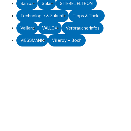
Sanipa
Solar
STIEBEL ELTRON
Technologie & Zukunft
Tipps & Tricks
Vaillant
VALLOX
Verbraucherinfos
VIESSMANN
Villeroy + Boch