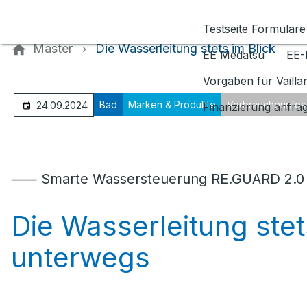
Kontaktieren Sie uns
Testseite Formulare
Master
Die Wasserleitung stets im Blick
EE Medatsu
EE-
Vorgaben für Vaill
Bad
Marken & Produkte
Verbraucherinfos
24.09.2024
Finanzierung anfra
⸺ Smarte Wassersteuerung RE.GUARD 2.0
Die Wasserleitung stet
unterwegs