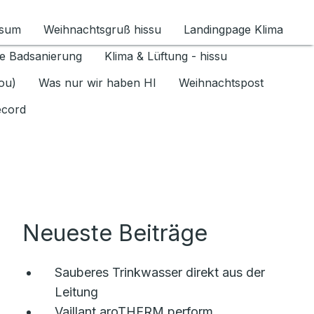
ssum
Weihnachtsgruß hissu
Landingpage Klima
ür Datenschutz 1.6.2026 umschalten
e Badsanierung
Klima & Lüftung - hissu
jou)
Was nur wir haben HI
Weihnachtspost
ecord
Neueste Beiträge
Sauberes Trinkwasser direkt aus der
Leitung
Vaillant aroTHERM perform