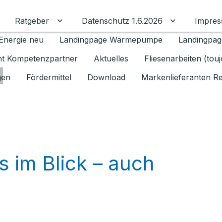
Ratgeber
Datenschutz 1.6.2026
Impre
Untermenü für Ratgeber umschalten
Untermenü f
Energie neu
Landingpage Wärmepumpe
Landingpag
ant Kompetenzpartner
Aktuelles
Fliesenarbeiten (tou
gen
Fördermittel
Download
Markenlieferanten R
s im Blick – auch