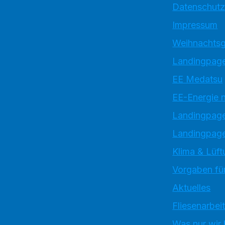
Datenschutz
Impressum
Weihnachtsg
Landingpage
EE Medatsu
EE-Energie 
Landingpag
Landingpage
Klima & Lüft
Vorgaben für
Aktuelles
Fliesenarbei
Was nur wir