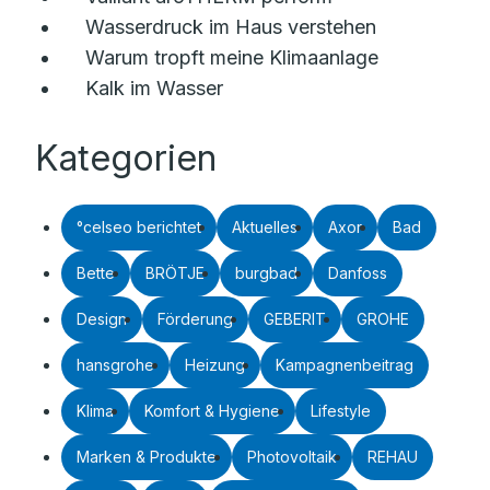
Wasserdruck im Haus verstehen
Warum tropft meine Klimaanlage
Kalk im Wasser
Kategorien
°celseo berichtet
Aktuelles
Axor
Bad
Bette
BRÖTJE
burgbad
Danfoss
Design
Förderung
GEBERIT
GROHE
hansgrohe
Heizung
Kampagnenbeitrag
Klima
Komfort & Hygiene
Lifestyle
Marken & Produkte
Photovoltaik
REHAU